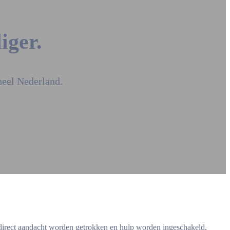
iger.
heel Nederland.
an direct aandacht worden getrokken en hulp worden ingeschakeld.