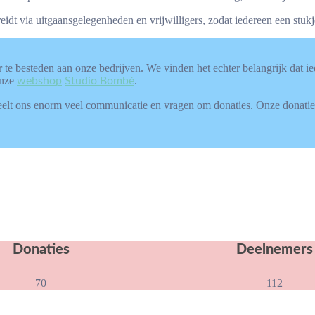
spreidt via uitgaansgelegenheden en vrijwilligers, zodat iedereen een stuk
er te besteden aan onze bedrijven. We vinden het echter belangrijk dat
onze
.
webshop
Studio Bombé
scheelt ons enorm veel communicatie en vragen om donaties. Onze donati
Donaties
Deelnemers
70
112