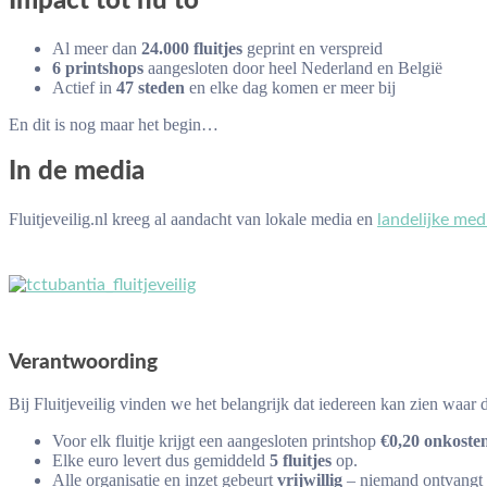
Impact tot nu to
Al meer dan
24.000 fluitjes
geprint en verspreid
6 printshops
aangesloten door heel Nederland en België
Actief in
47 steden
en elke dag komen er meer bij
En dit is nog maar het begin…
In de media
Fluitjeveilig.nl kreeg al aandacht van lokale media en
landelijke med
Verantwoording
Bij Fluitjeveilig vinden we het belangrijk dat iedereen kan zien waar 
Voor elk fluitje krijgt een aangesloten printshop
€0,20 onkoste
Elke euro levert dus gemiddeld
5 fluitjes
op.
Alle organisatie en inzet gebeurt
vrijwillig
– niemand ontvangt 