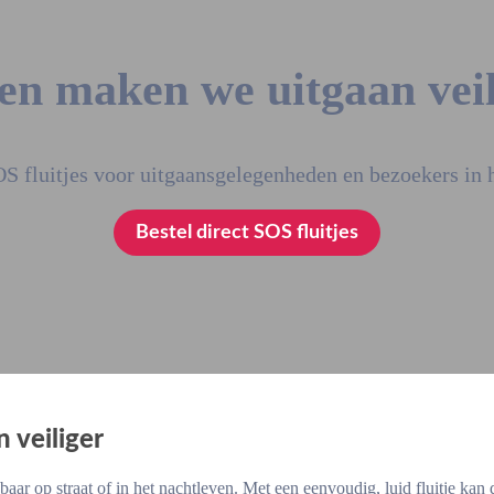
n maken we uitgaan veil
S fluitjes voor uitgaansgelegenheden en bezoekers in 
Bestel direct SOS fluitjes
 veiliger
baar op straat of in het nachtleven. Met een eenvoudig, luid fluitje k