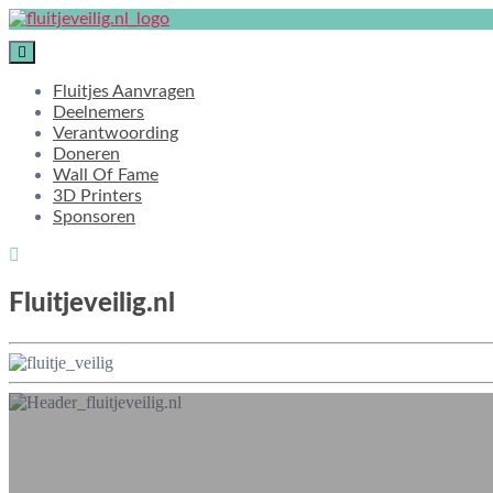
Ga
naar
de
inhoud
Fluitjes Aanvragen
Deelnemers
Verantwoording
Doneren
Wall Of Fame
3D Printers
Sponsoren
Fluitjeveilig.nl