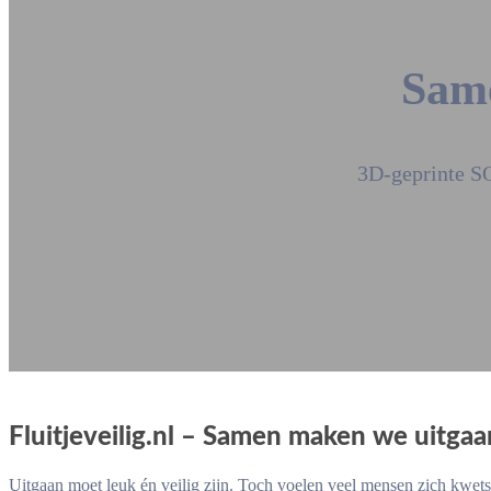
Same
3D-geprinte SO
Fluitjeveilig.nl – Samen maken we uitgaan
Uitgaan moet leuk én veilig zijn. Toch voelen veel mensen zich kwets