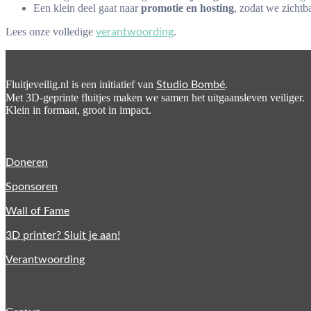
Een klein deel gaat naar
promotie en hosting
, zodat we zichtb
Lees onze volledige
.
verantwoording
Fluitjeveilig.nl is een initiatief van
.
Studio Bombé
Met 3D-geprinte fluitjes maken we samen het uitgaansleven veiliger.
Klein in formaat, groot in impact.
Doneren
Sponsoren
Wall of Fame
3D printer? Sluit je aan!
Verantwoording