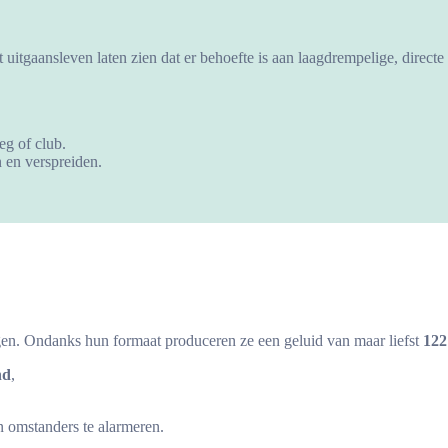
et uitgaansleven laten zien dat er behoefte is aan laagdrempelige, direct
eg of club.
n en verspreiden.
ragen. Ondanks hun formaat produceren ze een geluid van maar liefst
122
nd
,
n omstanders te alarmeren.