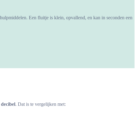
e hulpmiddelen. Een fluitje is klein, opvallend, en kan in seconden een
 decibel
. Dat is te vergelijken met: