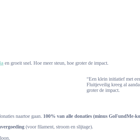
en groeit snel. Hoe meer steun, hoe groter de impact.
ia
“Een klein initiatief met e
Fluitjeveilig kreeg al aand
groter de impact.
donaties naartoe gaan.
100% van alle donaties (minus GoFundMe-kost
nvergoeding
(voor filament, stroom en slijtage).
loon.